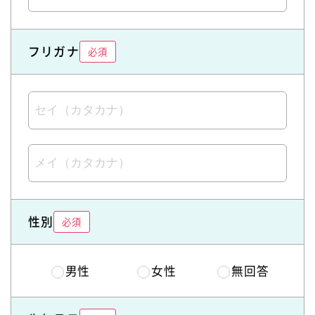
フリガナ
必須
性別
必須
男性
女性
無回答